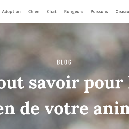
Adoption
Chien
Chat
Rongeurs
Poissons
Oisea
BLOG
out savoir pour 
en de votre ani